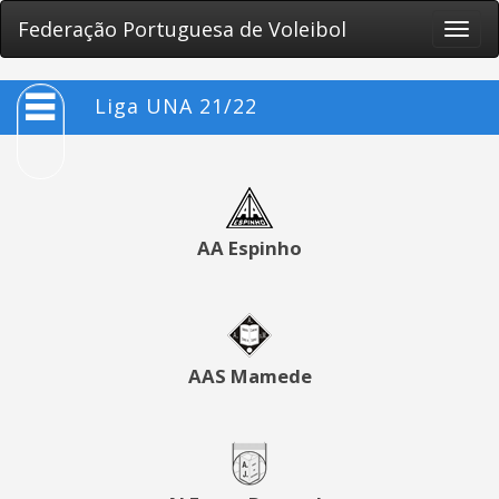
Federação Portuguesa de Voleibol
Toggle
naviga
Liga UNA 21/22
AA Espinho
AAS Mamede