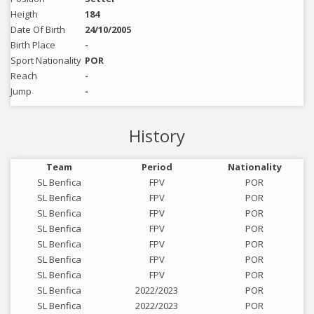
Heigth
184
Date Of Birth
24/10/2005
Birth Place
-
Sport Nationality
POR
Reach
-
Jump
-
History
Team
Period
Nationality
SL Benfica
FPV
POR
SL Benfica
FPV
POR
SL Benfica
FPV
POR
SL Benfica
FPV
POR
SL Benfica
FPV
POR
SL Benfica
FPV
POR
SL Benfica
FPV
POR
SL Benfica
2022/2023
POR
SL Benfica
2022/2023
POR