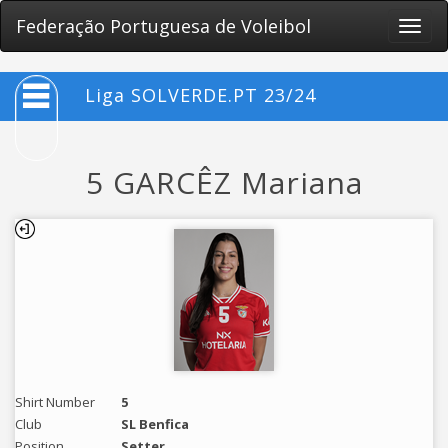
Federação Portuguesa de Voleibol
Toggle
naviga
Liga SOLVERDE.PT 23/24
5 GARCÊZ Mariana
Shirt Number
5
Club
SL Benfica
Position
Setter