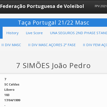
Federação Portuguesa de Voleibol
FPV 2021
Taça Portugal 21/22 Masc
History
Live Score
UNA SEGUROS 2ND PHASE STAN
II DIV MASC
II DIV MASC AÇORES 2ª FASE
II DIV FEM AÇ
7 SIMÕES João Pedro
7
SC Caldas
Libero
183
17/04/1999
-