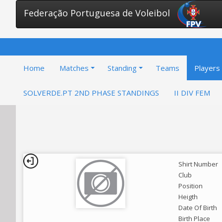
Federação Portuguesa de Voleibol
Home
Matches
Standing
Teams
Players
SOLVERDE.PT 2ND PHASE STANDINGS
II DIV FEM
Shirt Number
Club
Position
Heigth
Date Of Birth
Birth Place