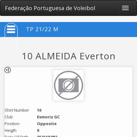
Federação Portuguesa de Voleibol
Toggle
naviga
TP 21/22 M
10 ALMEIDA Everton
Shirt Number
10
Club
Esmoriz GC
Position
Opposite
Heigth
0