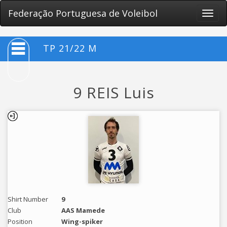
Federação Portuguesa de Voleibol
Toggle
naviga
TP 21/22 M
9 REIS Luis
Shirt Number
9
Club
AAS Mamede
Position
Wing-spiker