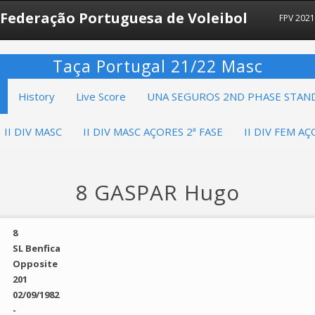
Federação Portuguesa de Voleibol
FPV 2021
Taça Portugal 21/22 Masc
History
Live Score
UNA SEGUROS 2ND PHASE STAN
II DIV MASC
II DIV MASC AÇORES 2ª FASE
II DIV FEM AÇ
8 GASPAR Hugo
8
SL Benfica
Opposite
201
02/09/1982
-