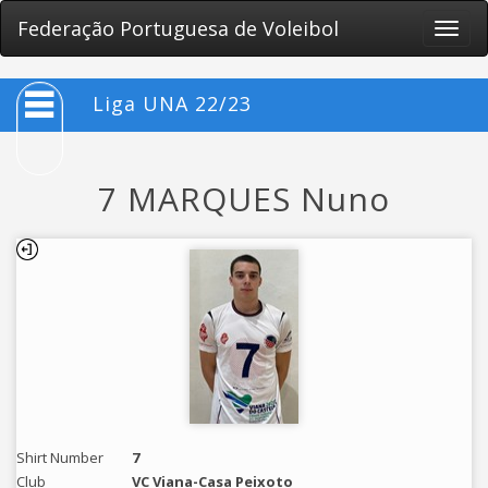
Federação Portuguesa de Voleibol
Toggle
naviga
Liga UNA 22/23
7 MARQUES Nuno
Shirt Number
7
Club
VC Viana-Casa Peixoto