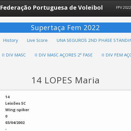
Federação Portuguesa de Voleibol
FPV 202
Supertaça Fem 2022
History
Live Score
UNA SEGUROS 2ND PHASE STANDI
II DIV MASC
II DIV MASC AÇORES 2ª FASE
II DIV FEM AÇ
14 LOPES Maria
14
Leixões SC
Wing-spiker
0
03/04/2002
-