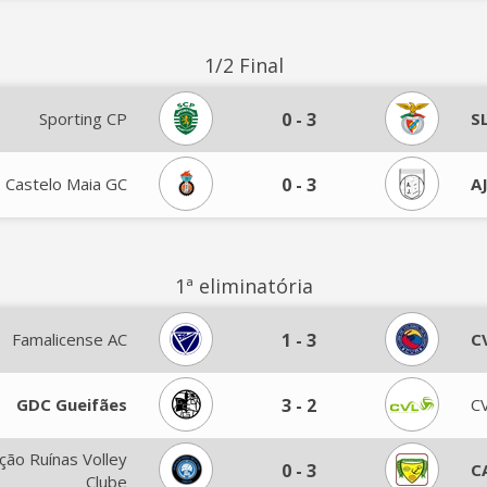
1/2 Final
Sporting CP
0
-
3
S
Castelo Maia GC
0
-
3
A
1ª eliminatória
Famalicense AC
1
-
3
C
GDC Gueifães
3
-
2
CV
ção Ruínas Volley
0
-
3
C
Clube