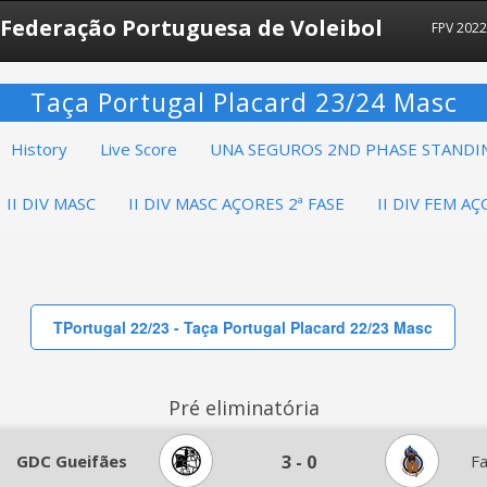
Federação Portuguesa de Voleibol
FPV 202
Taça Portugal Placard 23/24 Masc
History
Live Score
UNA SEGUROS 2ND PHASE STANDI
II DIV MASC
II DIV MASC AÇORES 2ª FASE
II DIV FEM AÇ
TPortugal 22/23 - Taça Portugal Placard 22/23 Masc
Pré eliminatória
GDC Gueifães
3
-
0
F