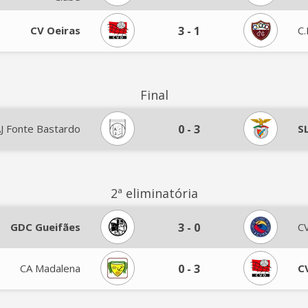
CV Oeiras
3
-
1
C.
Final
J Fonte Bastardo
0
-
3
S
2ª eliminatória
GDC Gueifães
3
-
0
CV
CA Madalena
0
-
3
C