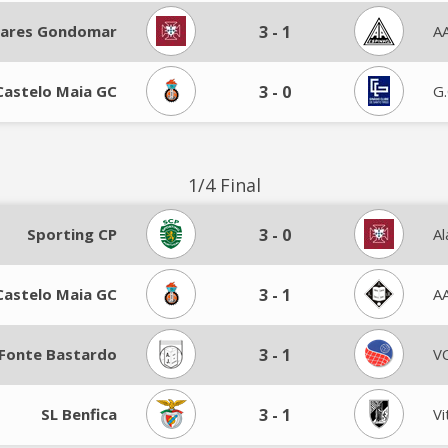
lvares Gondomar
3
-
1
A
Castelo Maia GC
3
-
0
G.
1/4 Final
Sporting CP
3
-
0
A
Castelo Maia GC
3
-
1
A
 Fonte Bastardo
3
-
1
VC
SL Benfica
3
-
1
Vi