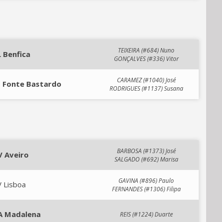
TEIXEIRA (#684) Nuno
L Benfica
GONÇALVES (#336) Vitor
CARAMEZ (#1040) José
J Fonte Bastardo
RODRIGUES (#1137) Susana
BARBOSA (#1373) José
V Aveiro
SALGADO (#692) Marisa
GAVINA (#896) Paulo
 Lisboa
FERNANDES (#1306) Filipa
A Madalena
REIS (#1224) Duarte