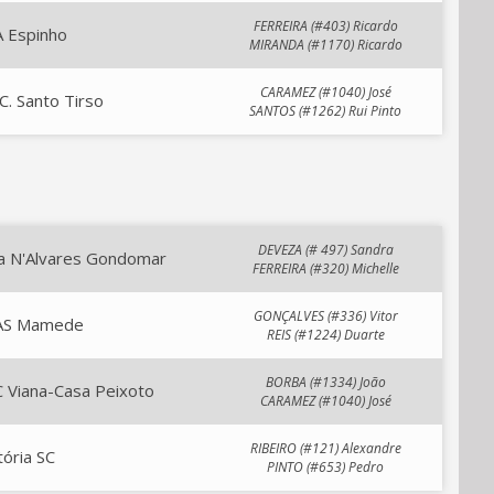
FERREIRA (#403) Ricardo
A Espinho
MIRANDA (#1170) Ricardo
CARAMEZ (#1040) José
C. Santo Tirso
SANTOS (#1262) Rui Pinto
DEVEZA (# 497) Sandra
la N'Alvares Gondomar
FERREIRA (#320) Michelle
GONÇALVES (#336) Vitor
AS Mamede
REIS (#1224) Duarte
BORBA (#1334) João
 Viana-Casa Peixoto
CARAMEZ (#1040) José
RIBEIRO (#121) Alexandre
tória SC
PINTO (#653) Pedro