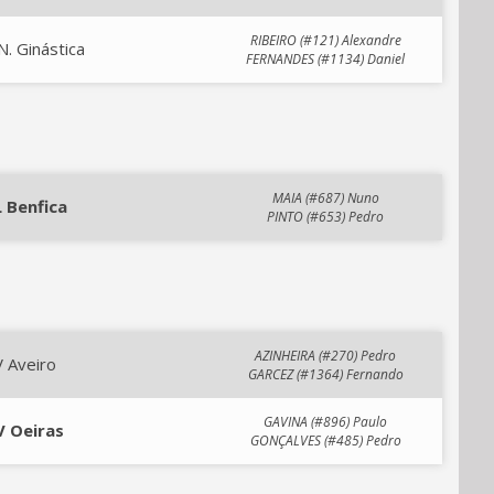
RIBEIRO (#121) Alexandre
N. Ginástica
FERNANDES (#1134) Daniel
MAIA (#687) Nuno
L Benfica
PINTO (#653) Pedro
AZINHEIRA (#270) Pedro
 Aveiro
GARCEZ (#1364) Fernando
GAVINA (#896) Paulo
V Oeiras
GONÇALVES (#485) Pedro