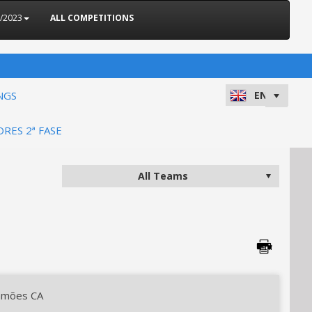
2/2023
ALL COMPETITIONS
NGS
ORES 2ª FASE
amões CA