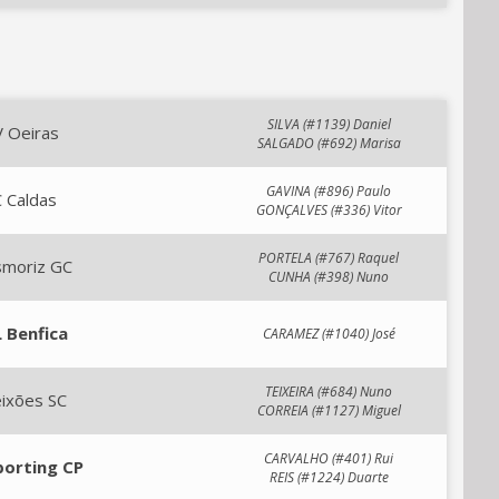
SILVA (#1139) Daniel
V Oeiras
SALGADO (#692) Marisa
GAVINA (#896) Paulo
 Caldas
GONÇALVES (#336) Vitor
PORTELA (#767) Raquel
smoriz GC
CUNHA (#398) Nuno
L Benfica
CARAMEZ (#1040) José
TEIXEIRA (#684) Nuno
ixões SC
CORREIA (#1127) Miguel
CARVALHO (#401) Rui
porting CP
REIS (#1224) Duarte