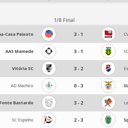
1/8 Final
na-Casa Peixoto
3
-
1
C
AAS Mamede
3
-
1
SC
Vitória SC
3
-
2
E
AD Machico
0
-
3
S
 Fonte Bastardo
3
-
2
Le
SC Espinho
2
-
3
S