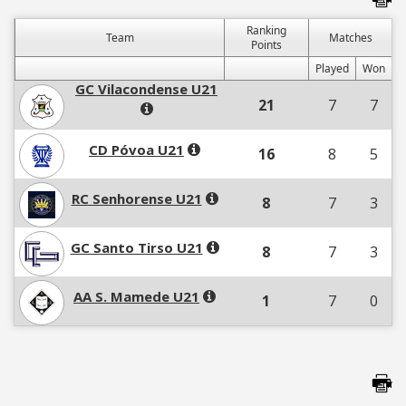
Ranking
Team
Matches
Points
Played
Won
GC Vilacondense U21
21
7
7
CD Póvoa U21
16
8
5
RC Senhorense U21
8
7
3
GC Santo Tirso U21
8
7
3
AA S. Mamede U21
1
7
0