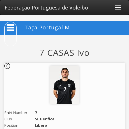
Federação Portuguesa de Voleibol
Toggle
naviga
Taça Portugal M
7 CASAS Ivo
Shirt Number
7
Club
SL Benfica
Position
Libero