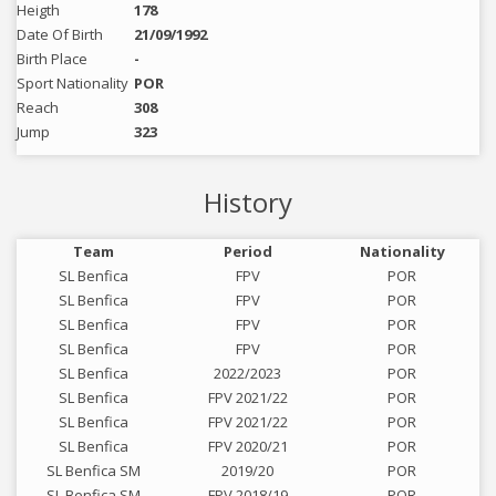
Heigth
178
Date Of Birth
21/09/1992
Birth Place
-
Sport Nationality
POR
Reach
308
Jump
323
History
Team
Period
Nationality
SL Benfica
FPV
POR
SL Benfica
FPV
POR
SL Benfica
FPV
POR
SL Benfica
FPV
POR
SL Benfica
2022/2023
POR
SL Benfica
FPV 2021/22
POR
SL Benfica
FPV 2021/22
POR
SL Benfica
FPV 2020/21
POR
SL Benfica SM
2019/20
POR
SL Benfica SM
FPV 2018/19
POR