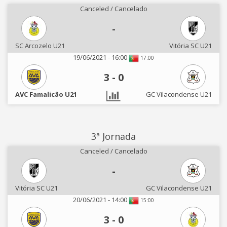
Canceled / Cancelado
-
SC Arcozelo U21
Vitória SC U21
19/06/2021 - 16:00
17:00
3
-
0
AVC Famalicão U21
GC Vilacondense U21
3ª Jornada
Canceled / Cancelado
-
Vitória SC U21
GC Vilacondense U21
20/06/2021 - 14:00
15:00
3
-
0