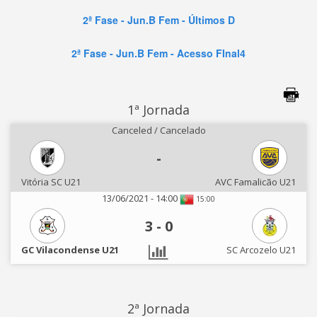
2ª Fase - Jun.B Fem - Últimos D
2ª Fase - Jun.B Fem - Acesso FInal4
1ª Jornada
Canceled / Cancelado
-
Vitória SC U21
AVC Famalicão U21
13/06/2021 - 14:00
15:00
3
-
0
GC Vilacondense U21
SC Arcozelo U21
2ª Jornada