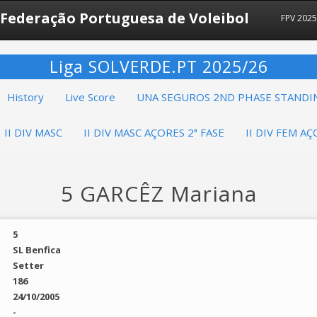
Federação Portuguesa de Voleibol
FPV 202
Liga SOLVERDE.PT 2025/26
History
Live Score
UNA SEGUROS 2ND PHASE STANDI
II DIV MASC
II DIV MASC AÇORES 2ª FASE
II DIV FEM AÇ
5 GARCÊZ Mariana
5
SL Benfica
Setter
186
24/10/2005
-