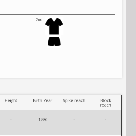
2nd
Height
Birth Year
Spike reach
Block
reach
-
1993
-
-