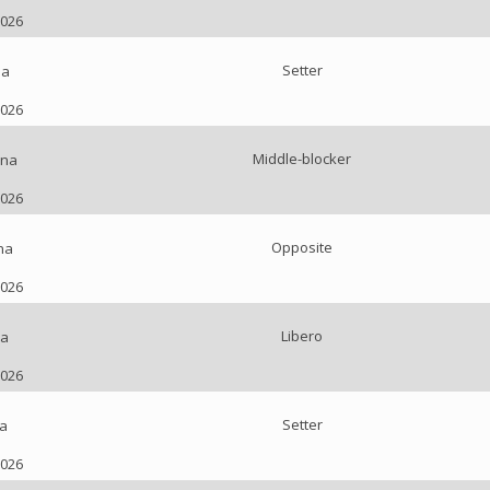
2026
Setter
na
2026
Middle-blocker
na
2026
Opposite
na
2026
Libero
na
2026
Setter
a
2026