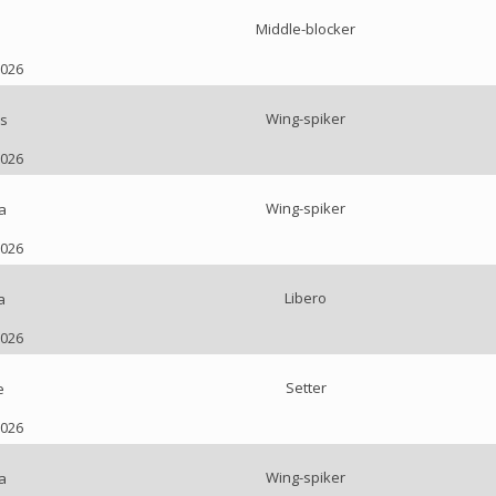
Middle-blocker
s
2026
Wing-spiker
s
2026
Wing-spiker
a
2026
Libero
a
2026
Setter
e
2026
Wing-spiker
a