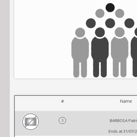
#
Name
1
BARBOSA Patri
Ends at 31/07/