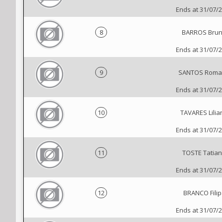
Ends at 31/07/
8
BARROS Bru
Ends at 31/07/
9
SANTOS Roma
Ends at 31/07/
10
TAVARES Lilia
Ends at 31/07/
11
TOSTE Tatia
Ends at 31/07/
12
BRANCO Filip
Ends at 31/07/