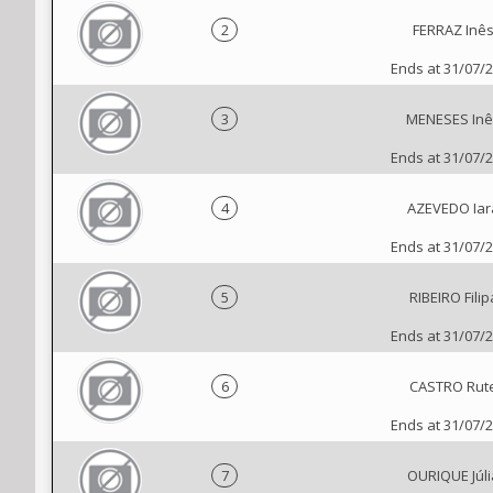
2
FERRAZ Inê
Ends at 31/07/
3
MENESES Inê
Ends at 31/07/
4
AZEVEDO Iar
Ends at 31/07/
5
RIBEIRO Filip
Ends at 31/07/
6
CASTRO Rut
Ends at 31/07/
7
OURIQUE Júli