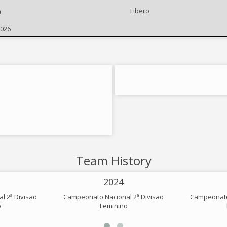
Libero
a
2026
Team History
2024
l 2ª Divisão
Campeonato Nacional 2ª Divisão
Campeonato 
o
Feminino