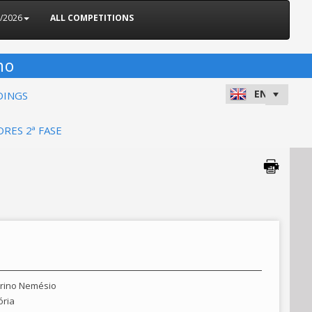
5/2026
ALL COMPETITIONS
no
DINGS
ORES 2ª FASE
orino Nemésio
ória