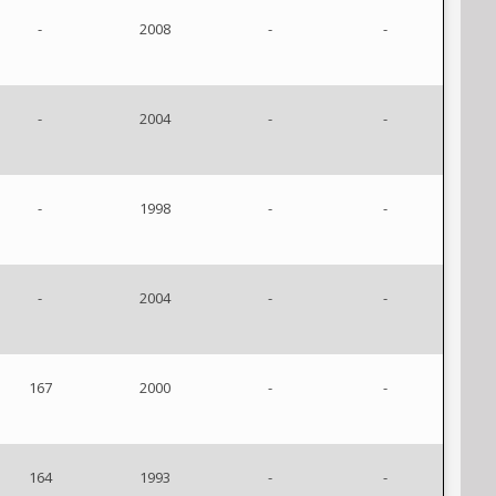
-
2008
-
-
-
2004
-
-
-
1998
-
-
-
2004
-
-
167
2000
-
-
164
1993
-
-