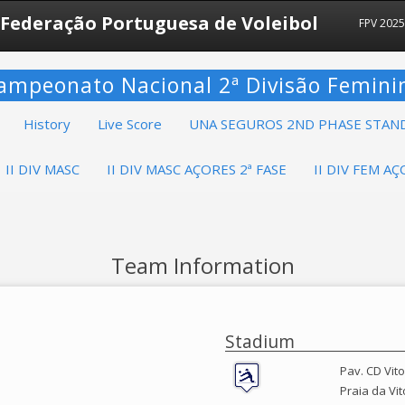
Federação Portuguesa de Voleibol
FPV 202
ampeonato Nacional 2ª Divisão Femini
History
Live Score
UNA SEGUROS 2ND PHASE STAN
II DIV MASC
II DIV MASC AÇORES 2ª FASE
II DIV FEM AÇ
Team Information
Stadium
Pav. CD Vit
Praia da Vit