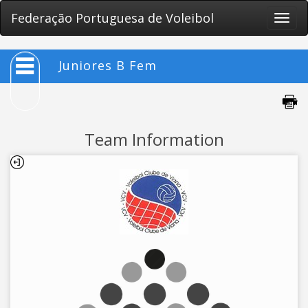
Federação Portuguesa de Voleibol
Toggle
naviga
Juniores B Fem
Team Information